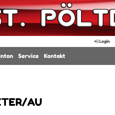
Login
nton
Service
Kontakt
PETER/AU