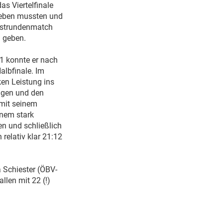
as Viertelfinale
 geben mussten und
Erstrundenmatch
 geben.
11 konnte er nach
albfinale. Im
ken Leistung ins
lagen und den
 mit seinem
inem stark
n und schließlich
relativ klar 21:12
 Schiester (ÖBV-
llen mit 22 (!)