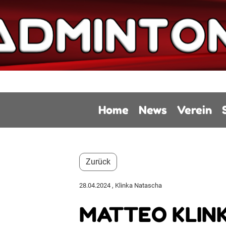
Home
News
Verein
Zurück
28.04.2024
, Klinka Natascha
MATTEO KLIN