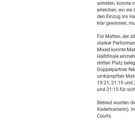
antreten, konnte 
erreichen, wo sie
den Einzug ins Ha
klar gewinnen, m
Für Matteo, der al
starker Performan
Mixed konnte Matt
Halbfinale einzie
dritten Platz bel
Doppelpartner Niki
umkämpften Match
19:21, 21:19 und 
und 21:15 für sic
Betreut wurden di
Kadertrainerin). I
Courts.