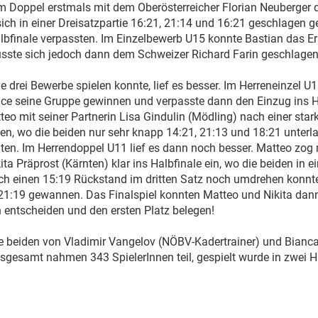
im Doppel erstmals mit dem Oberösterreicher Florian Neuberger d
 sich in einer Dreisatzpartie 16:21, 21:14 und 16:21 geschlagen
lbfinale verpassten. Im Einzelbewerb U15 konnte Bastian das 
usste sich jedoch dann dem Schweizer Richard Farin geschlagen
le drei Bewerbe spielen konnte, lief es besser. Im Herreneinzel U
ce seine Gruppe gewinnen und verpasste dann den Einzug ins H
eo mit seiner Partnerin Lisa Gindulin (Mödling) nach einer star
hen, wo die beiden nur sehr knapp 14:21, 21:13 und 18:21 unter
egten. Im Herrendoppel U11 lief es dann noch besser. Matteo zog
ta Präprost (Kärnten) klar ins Halbfinale ein, wo die beiden in e
 einen 15:19 Rückstand im dritten Satz noch umdrehen konnte
21:19 gewannen. Das Finalspiel konnten Matteo und Nikita dann 
h entscheiden und den ersten Platz belegen!
e beiden von Vladimir Vangelov (NÖBV-Kadertrainer) und Bianca
nsgesamt nahmen 343 SpielerInnen teil, gespielt wurde in zwei Ha