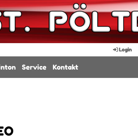
Login
nton
Service
Kontakt
EO